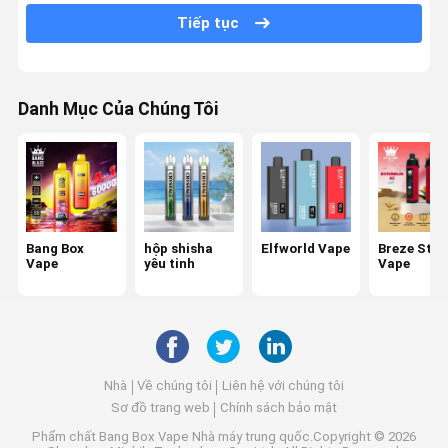
Vape thương hiệu khác
Tiếp tục
Danh Mục Của Chúng Tôi
Bang Box
hộp shisha
Elfworld Vape
Breze Stiik
Vape
yêu tinh
Vape
Nhà
Về chúng tôi
Liên hệ với chúng tôi
Sơ đồ trang web
Chính sách bảo mật
Phẩm chất
Bang Box Vape
Nhà máy trung quốc.Copyright © 2026