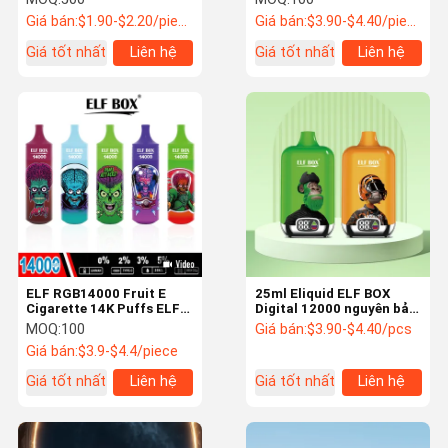
hương vị trái cây 2%
Giá bán:
$1.90-$2.20/piece
Giá bán:
$3.90-$4.40/piece
Nicotine
Giá tốt nhất
Liên hệ
Giá tốt nhất
Liên hệ
ELF RGB14000 Fruit E
25ml Eliquid ELF BOX
Cigarette 14K Puffs ELF
Digital 12000 nguyên bản
Vape Bar Đèn cầm và sạc
5% Nicotine Thiết kế
MOQ:
100
Giá bán:
$3.90-$4.40/pcs
lại
phong cách tùy biến
Giá bán:
$3.9-$4.4/piece
Giá tốt nhất
Liên hệ
Giá tốt nhất
Liên hệ