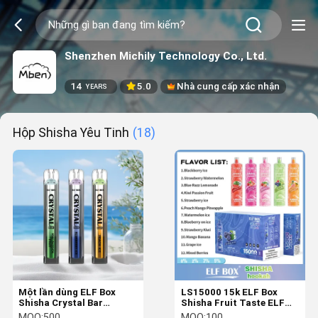
Shenzhen Michily Technology Co., Ltd.
14
5.0
Nhà cung cấp xác nhận
YEARS
Hộp Shisha Yêu Tinh
(18)
Một lần dùng ELF Box
LS15000 15k ELF Box
Shisha Crystal Bar
Shisha Fruit Taste ELF
600puffs Mini Vape Pod
Shisha Bar 26ml Lôi đầy
MOQ:
500
MOQ:
100