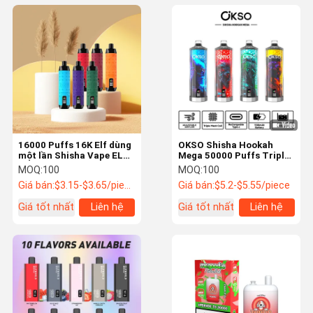
16000 Puffs 16K Elf dùng
OKSO Shisha Hookah
một lần Shisha Vape ELF
Mega 50000 Puffs Triple
Pod Vape với màn hình
Mesh Coil 40ml Nạp lại
MOQ:
100
MOQ:
100
LED
tùy chỉnh
Giá bán:
$3.15-$3.65/piece
Giá bán:
$5.2-$5.55/piece
Giá tốt nhất
Liên hệ
Giá tốt nhất
Liên hệ