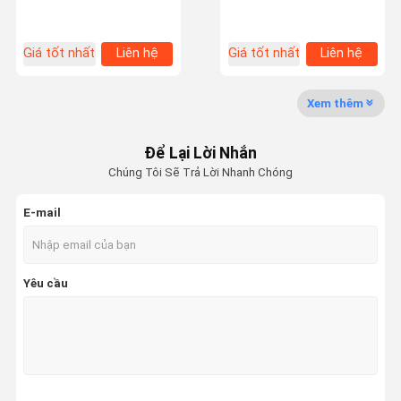
Smoking Experience
Nicotine Nicotine-Free
Nicotine-Free Nicotine-
Free
Tham Quan
Kiểm Soát
Liên Hệ
Tin Tức
Giá tốt nhất
Liên hệ
Giá tốt nhất
Liên hệ
Nhà Máy
Chất Lượng
Chúng Tôi
Xem thêm
Bang Box Vape
Để Lại Lời Nhắn
hộp shisha yêu tinh
Chúng Tôi Sẽ Trả Lời Nhanh Chóng
Elfworld Vape
E-mail
Breze Stiik Vape
Ông Goodie Vape.
Yêu cầu
đầu cồn
Thuốc lá nhai
Supbar Vape dùng một lần