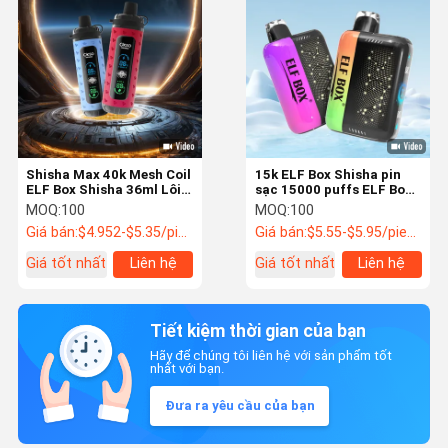
Shisha Max 40k Mesh Coil
15k ELF Box Shisha pin
ELF Box Shisha 36ml Lôi
sạc 15000 puffs ELF Box
đầy lại 50000 puffs ELF
Pulse X Type C
MOQ:
100
MOQ:
100
Vape Pen
Giá bán:
$4.952-$5.35/piece
Giá bán:
$5.55-$5.95/piece
Giá tốt nhất
Liên hệ
Giá tốt nhất
Liên hệ
Tiết kiệm thời gian của bạn
Hãy để chúng tôi liên hệ với sản phẩm tốt
nhất với bạn.
Đưa ra yêu cầu của bạn