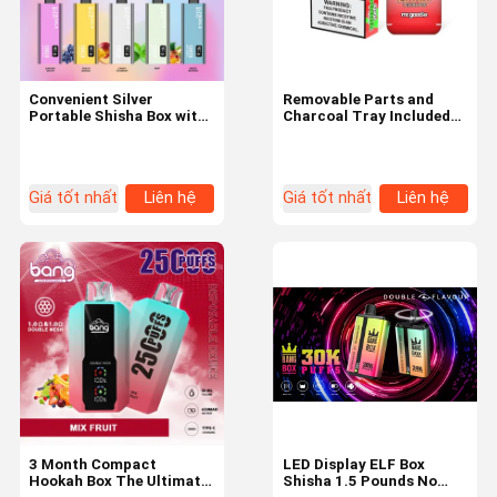
Convenient Silver
Removable Parts and
Portable Shisha Box with
Charcoal Tray Included
LED Display Function
The Ultimate Shisha
Experience with ELF Box
Shisha
Giá tốt nhất
Liên hệ
Giá tốt nhất
Liên hệ
Nhà
Sản Phẩm
Video
Về Chúng Tôi
3 Month Compact
LED Display ELF Box
Hookah Box The Ultimate
Shisha 1.5 Pounds No