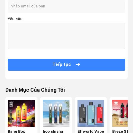
Yêu cầu
Tiếp tục
Danh Mục Của Chúng Tôi
Bang Box
hộp shisha
Elfworld Vape
Breze Stiik