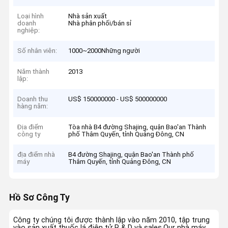
Loại hình
Nhà sản xuất
doanh
Nhà phân phối/bán sỉ
nghiệp:
Số nhân viên:
1000~2000Những người
Năm thành
2013
lập:
Doanh thu
US$ 150000000 - US$ 500000000
hàng năm:
Địa điểm
Tòa nhà B4 đường Shajing, quận Bao'an Thành
công ty
phố Thâm Quyến, tỉnh Quảng Đông, CN
địa điểm nhà
B4 đường Shajing, quận Bao'an Thành phố
máy
Thâm Quyến, tỉnh Quảng Đông, CN
Hồ Sơ Công Ty
Công ty chúng tôi được thành lập vào năm 2010, tập trung
vào sản xuất thuốc lá điện tử R & D và sales.Our nhà máy