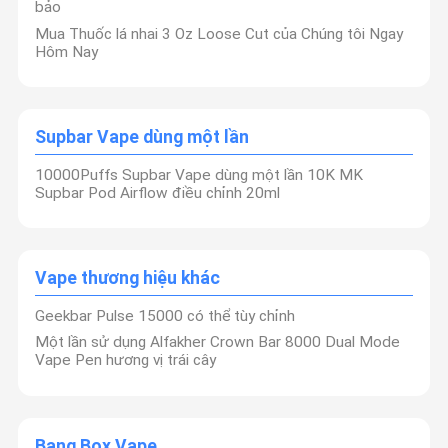
bảo
Mua Thuốc lá nhai 3 Oz Loose Cut của Chúng tôi Ngay
Hôm Nay
Supbar Vape dùng một lần
10000Puffs Supbar Vape dùng một lần 10K MK
Supbar Pod Airflow điều chỉnh 20ml
Vape thương hiệu khác
Geekbar Pulse 15000 có thể tùy chỉnh
Một lần sử dụng Alfakher Crown Bar 8000 Dual Mode
Công ty chúng tôi được thành lập vào năm 2010, tập trung vào
Vape Pen hương vị trái cây
sản xuất thuốc lá điện tử R & D và sales.Our nhà máy nằm ở
Thâm Quyến của Trung Quốc, trung tâm sản xuất thuốc lá điện
Nhà
Sản Phẩm
Video
Về Chúng Tôi
tử lớn nhất thế giới. Chúng tôi có 5,000 nhà máy không bụi, 5 dây
chuyền sản xuất, 1.000 công nhân dây chuyền sản xuất, 100
công nhân bán hàng thương mại nước ngoài. và chúng tôi chấp
nhận dịch vụ OEM / ODM, Bang Box là thương hiệu độc quyền
Bang Box Vape
của công ty chúng tôi,Chúng tôi cố gắng hết sức để duy trì hợp