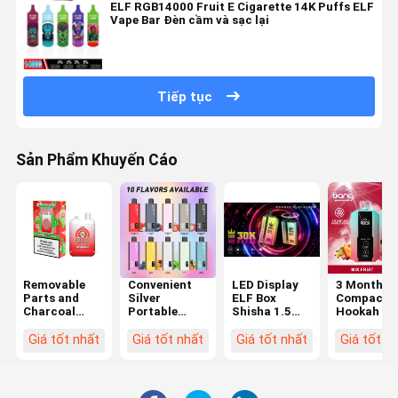
ELF RGB14000 Fruit E Cigarette 14K Puffs ELF
Vape Bar Đèn cầm và sạc lại
Tiếp tục
Sản Phẩm Khuyến Cáo
Removable
Convenient
LED Display
3 Month
Parts and
Silver
ELF Box
Compact
Charcoal
Portable
Shisha 1.5
Hookah Bo
Tray Included
Shisha Box
Pounds No
The Ultima
The Ultimate
with LED
Nicotine
Smoking
Giá tốt nhất
Giá tốt nhất
Giá tốt nhất
Giá tốt n
Shisha
Display
Nicotine-Free
Experience
Experience
Function
Nicotine-Free
with ELF Box
Nicotine-Free
Shisha