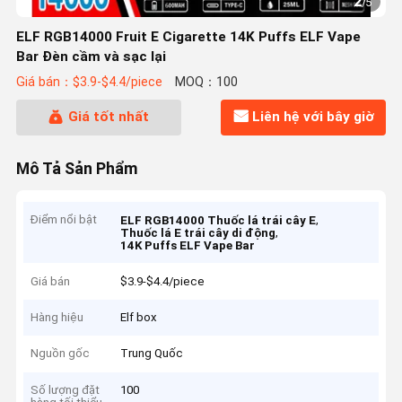
2
/
5
ELF RGB14000 Fruit E Cigarette 14K Puffs ELF Vape
Bar Đèn cầm và sạc lại
Giá bán：$3.9-$4.4/piece
MOQ：100
Giá tốt nhất
Liên hệ với bây giờ
Mô Tả Sản Phẩm
Điểm nổi bật
,
ELF RGB14000 Thuốc lá trái cây E
,
Thuốc lá E trái cây di động
14K Puffs ELF Vape Bar
Giá bán
$3.9-$4.4/piece
Hàng hiệu
Elf box
Nguồn gốc
Trung Quốc
Số lượng đặt
100