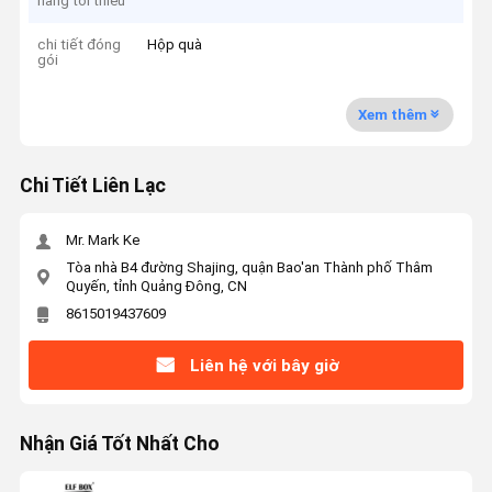
hàng tối thiểu
chi tiết đóng
Hộp quà
gói
Xem thêm
Chi Tiết Liên Lạc
Mr. Mark Ke
Tòa nhà B4 đường Shajing, quận Bao'an Thành phố Thâm
Quyến, tỉnh Quảng Đông, CN
8615019437609
Liên hệ với bây giờ
Nhận Giá Tốt Nhất Cho