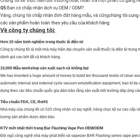
Chúng tôi sẽ thực hiện bồi thường hoặc hoàn trả một phần, cố gắng hế
Q5:
Bạn có chấp nhận dịch vụ OEM / ODM?
Vâng, chúng tôi chấp nhận đơn đặt hàng mẫu, và cũng
chúng tôi cung 
các sản phẩm hoàn toàn theo yêu cầu của khách hàng.
Về công ty chúng tôi:
Hơn 10 năm kinh nghiệm trong thuốc lá điện tử
Công ty chúng tôi là một nhà máy hiện đại chuyên sản xuất thuốc lá điện tử tron
đánh giá cao bởi tất cả khách hàng.
10,000 Mẫu workshop sản xuất sạch và không bụi
We has invested a huge amount of money to build ten thousand levels of clean a
automatic internal and external cycle vacuum emulsification equipment, bao bì tia
dựng theo các tiêu chuẩn quốc gia đảm bảo rằng sản xuất môi trường đáp ứng các 
Tiêu chuẩn FDA, CE, RoHS
Nhà máy của chúng tôi có 520 công nhân có tay nghề, hàng chục kỹ sư cao cấp 
lượng sản phẩm được đảm bảo.
KTV mới nhất thời trang Bar Flashing Vape Pen OEM/ODM
Đội ngũ công nghệ nhà máy phát triển và vapeizer BAR Flashing series vape pen 