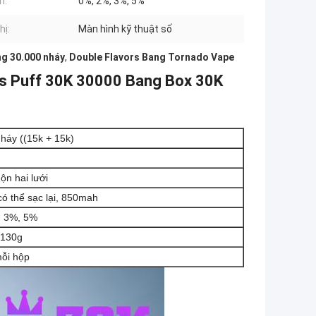
n:
0%, 2%, 3%, 5%
hị:
Màn hình kỹ thuật số
ng 30.000 nháy
,
Double Flavors Bang Tornado Vape
fs Puff 30K 30000 Bang Box 30K
háy ((15k + 15k)
ộn hai lưới
có thể sạc lại, 850mah
, 3%, 5%
 130g
ỗi hộp