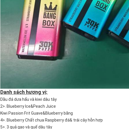
Danh sách hương vị:
Dầu đá dưa hấu và kiwi dâu tây
2>. Blueberry Ice&Peach Juice
Kiwi Passion Frit Guave&Blueberry băng
4>. Blueberry Chất chua Raspberry đá& trái cây hỗn hợp
5>. 3 quả gạo và quế dâu tây