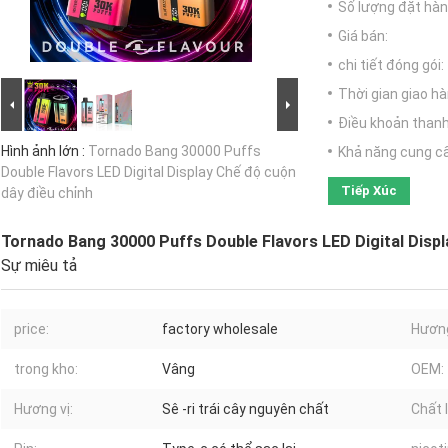
Số lượng đặt hàng
Giá bán:
chi tiết đóng gói:
Thời gian giao hà
Điều khoản thanh
Hình ảnh lớn :
Tornado Bang 30000 Puffs
Khả năng cung c
Double Flavors LED Digital Display Chế độ cuộn
Tiếp Xúc
dây điều chỉnh
Tornado Bang 30000 Puffs Double Flavors LED Digital Displ
Sự miêu tả
price:
factory wholesale
Hương
trong kho:
Vâng
OEM:
Hương vị:
Sê -ri trái cây nguyên chất
Chất 