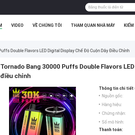
M
VIDEO
VỀ CHÚNG TÔI
THAM QUAN NHÀ MÁY
KIỂM
ffs Double Flavors LED Digital Display Chế Độ Cuộn Dây Điều Chỉnh
Tornado Bang 30000 Puffs Double Flavors LED 
điều chỉnh
Thông tin chi tiết
Nguồn gốc:
Hàng hiệu:
Chứng nhận:
Số mô hình:
Thanh toán: