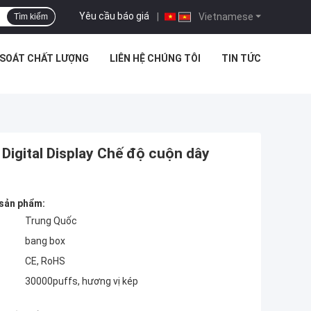
Yêu cầu báo giá
|
Vietnamese
Tìm kiếm
 SOÁT CHẤT LƯỢNG
LIÊN HỆ CHÚNG TÔI
TIN TỨC
Digital Display Chế độ cuộn dây
 sản phẩm:
Trung Quốc
bang box
CE, RoHS
30000puffs, hương vị kép