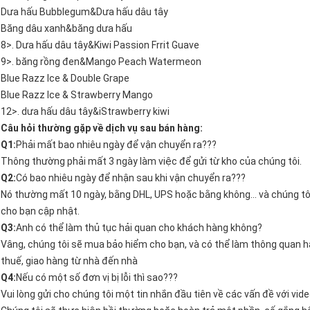
Dưa hấu Bubblegum&Dưa hấu dâu tây
Băng dâu xanh&băng dưa hấu
8>. Dưa hấu dâu tây&Kiwi Passion Frrit Guave
9>. băng rồng đen&Mango Peach Watermeon
Blue Razz Ice & Double Grape
Blue Razz Ice & Strawberry Mango
12>. dưa hấu dâu tây&iStrawberry kiwi
Câu hỏi thường gặp về dịch vụ sau bán hàng:
Q1:
Phải mất bao nhiêu ngày để vận chuyển ra???
Thông thường phải mất 3 ngày làm việc để gửi từ kho của chúng tôi.
Q2:
Có bao nhiêu ngày để nhận sau khi vận chuyển ra???
Nó thường mất 10 ngày, bằng DHL, UPS hoặc bằng không... và chúng tôi
cho bạn cập nhật.
Q3:
Anh có thể làm thủ tục hải quan cho khách hàng không?
Vâng, chúng tôi sẽ mua bảo hiểm cho bạn, và có thể làm thông quan h
thuế, giao hàng từ nhà đến nhà
Q4:
Nếu có một số đơn vị bị lỗi thì sao???
Vui lòng gửi cho chúng tôi một tin nhắn đầu tiên về các vấn đề với vide