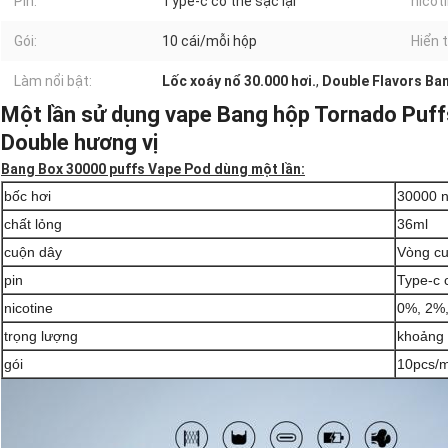
Pin:
Type-c có thể sạc lại
nicoti
Gói:
10 cái/mỗi hộp
Hiển t
Làm nổi bật:
Lốc xoáy nổ 30.000 hơi.
,
Double Flavors Ba
Một lần sử dụng vape Bang hộp Tornado Puf
Double hương vị
Bang Box 30000 puffs Vape Pod dùng một lần:
bốc hơi
30000 n
chất lỏng
36ml
cuộn dây
Vòng cu
pin
Type-c 
nicotine
0%, 2%
trọng lượng
khoảng
gói
10pcs/m