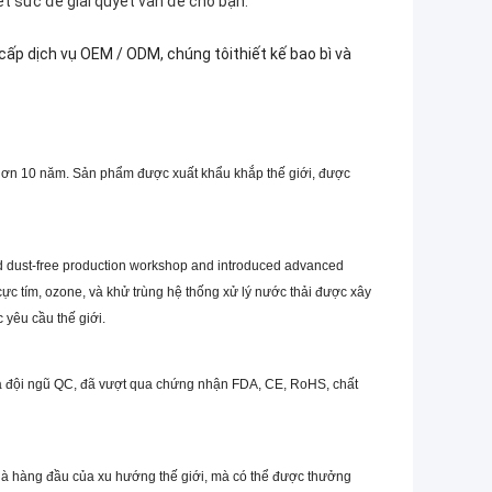
t sức để giải quyết vấn đề cho bạn.
cấp dịch vụ OEM / ODM, chúng tôi
thiết kế bao bì và
g hơn 10 năm. Sản phẩm được xuất khẩu khắp thế giới, được
nd dust-free production workshop and introduced advanced
 cực tím, ozone, và khử trùng hệ thống xử lý nước thải được xây
yêu cầu thế giới.
và đội ngũ QC, đã vượt qua chứng nhận FDA, CE, RoHS, chất
là hàng đầu của xu hướng thế giới, mà có thể được thưởng