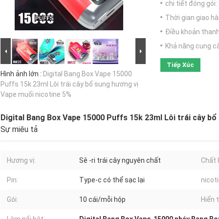
chi tiết đóng gói:
Thời gian giao hà
Điều khoản thanh
Khả năng cung c
Tiếp Xúc
Hình ảnh lớn :
Digital Bang Box Vape 15000
Puffs 15k 23ml Lôi trái cây bổ sung hương vị
Vape muối nicotine 5%
Digital Bang Box Vape 15000 Puffs 15k 23ml Lôi trái cây bổ
Sự miêu tả
Hương vị:
Sê -ri trái cây nguyên chất
Chất 
Pin:
Type-c có thể sạc lại
nicoti
Gói:
10 cái/mỗi hộp
Hiển t