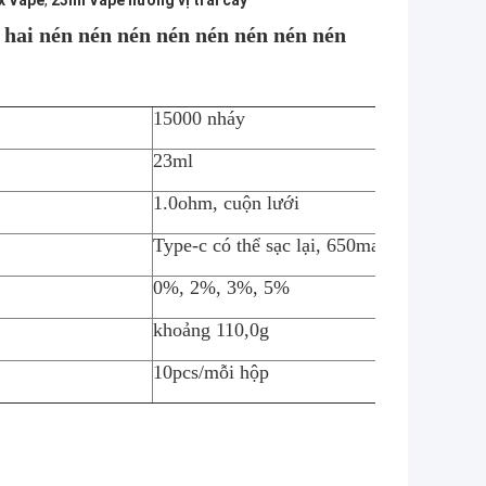
x Vape
,
23ml Vape hương vị trái cây
 hai nén nén nén nén nén nén nén nén
15000 nháy
23ml
1.0ohm, cuộn lưới
Type-c có thể sạc lại, 650mah
0%, 2%, 3%, 5%
khoảng 110,0g
10pcs/mỗi hộp