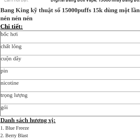
Làm nổi bật:
Digital Bang Box Vape
,
15000 nháy Bang Bo
Bang King kỹ thuật số 15000puffs 15k dùng một lần
nén nén nén
Chi tiết:
bốc hơi
chất lỏng
cuộn dây
pin
nicotine
trọng lượng
gói
Danh sách hương vị:
1. Blue Freeze
2. Berry Blast