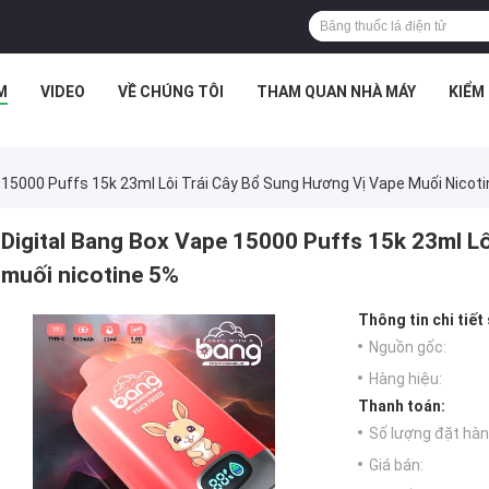
M
VIDEO
VỀ CHÚNG TÔI
THAM QUAN NHÀ MÁY
KIỂM
 15000 Puffs 15k 23ml Lôi Trái Cây Bổ Sung Hương Vị Vape Muối Nicot
Digital Bang Box Vape 15000 Puffs 15k 23ml Lô
muối nicotine 5%
Thông tin chi tiết
Nguồn gốc:
Hàng hiệu:
Thanh toán:
Số lượng đặt hàng
Giá bán: