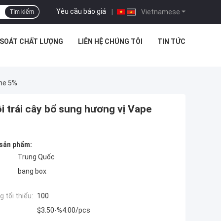
Yêu cầu báo giá
|
Vietnamese
Tìm kiếm
 SOÁT CHẤT LƯỢNG
LIÊN HỆ CHÚNG TÔI
TIN TỨC
ine 5%
i trái cây bổ sung hương vị Vape
 sản phẩm:
Trung Quốc
bang box
 tối thiểu:
100
$3.50-%4.00/pcs