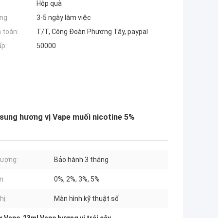
Hộp quà
ng:
3-5 ngày làm việc
 toán:
T/T, Công Đoàn Phương Tây, paypal
ấp:
50000
 sung hương vị Vape muối nicotine 5%
lượng:
Bảo hành 3 tháng
n:
0%, 2%, 3%, 5%
hị:
Màn hình kỹ thuật số