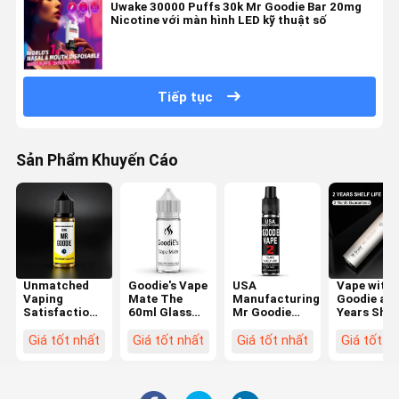
Uwake 30000 Puffs 30k Mr Goodie Bar 20mg
Nicotine với màn hình LED kỹ thuật số
Tiếp tục
Sản Phẩm Khuyến Cáo
Unmatched
Goodie's Vape
USA
Vape with 
Vaping
Mate The
Manufacturing
Goodie and
Satisfaction
60ml Glass
Mr Goodie
Years Shel
with 30ml Mr
Bottle for
Vape 2 Years
Life 3 Mon
Goodie Vape
Vaping You
Shelf Life
Guarantee
Giá tốt nhất
Giá tốt nhất
Giá tốt nhất
Giá tốt n
FDA Certified
Can't Find
Keep Out Of
Plastic Bottle
Anywhere
Reach Of
Else
Children
Safety